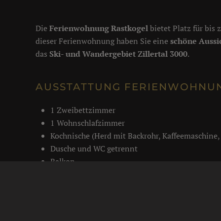
Die
Ferienwohnung Rastkogel
bietet Platz für bis
dieser Ferienwohnung haben Sie eine
schöne Aussi
das
Ski- und Wandergebiet Zillertal 3000
.
AUSSTATTUNG FERIENWOHNUN
1 Zweibettzimmer
1 Wohnschlafzimmer
Kochnische (Herd mit Backrohr, Kaffeemaschine, M
Dusche und WC getrennt
Balkon
Handtücher und Bettwäsche sind ebenfalls vorh