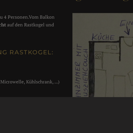
 zu 4 Personen.Vom Balkon
cht
auf den Rastkogel und
G RASTKOGEL:
icrowelle, Kühlschrank, ...)
anden.