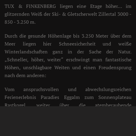
TUX & FINKENBERG liegen eine Etage höher… im
glitzernden Weiß der Ski- & Gletscherwelt Zillertal 3000 -
850 - 3.250 m.
Durch die gesunde Höhenlage bis 3.250 Meter über dem
Meer liegen hier Schneesicherheit und weiße
Winterlandschaften ganz in der Sache der Natur.
„Schneller, höher, weiter“ erschwingt man fantastische
Höhen, unschlagbare Weiten und einen Freudensprung
nach dem anderen:
Vom anspruchsvollen und abwechslungsreichen
Ferienerlebnis Paradies Eggalm zum Sonnenplateau
Rastkogel, weiter über die atemberaubende
Panoramaabfahrt oder Pendelbahn 150er Tux
zum „Vergnügungsviertel“ Penken mit Vans Penken Park
& Harakiri-Abfahrt, urigen Einkehrmöglichkeiten und