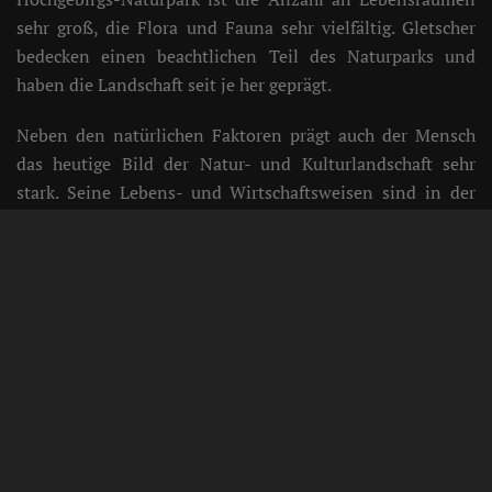
sehr groß, die Flora und Fauna sehr vielfältig. Gletscher
bedecken einen beachtlichen Teil des Naturparks und
haben die Landschaft seit je her geprägt.
Neben den natürlichen Faktoren prägt auch der Mensch
das heutige Bild der Natur- und Kulturlandschaft sehr
stark. Seine Lebens- und Wirtschaftsweisen sind in der
Landschaft ablesbar und machen gerade in den Alpen den
Reiz der abwechslungsreichen und als romantisch
empfundenen Gebirgslandschaft aus.
Der Hochgebirgs-Naturpark bietet Ihnen
die
verschiedensten Möglichkeiten zur Erholung an
.
Entweder sportlich aktiv beim Bergwandern, Klettern,
Mountainbiken oder genussvoll, gemütlich auf
ausgedehnten Spaziergängen durch die herrliche und
abwechslungsreiche Naturparklandschaft. Erleben Sie die