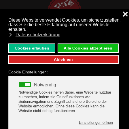
MENÜ
Zum Hauptinhalt springen
Anfrageformular
Ferienwohnungen
Geisler, Tux